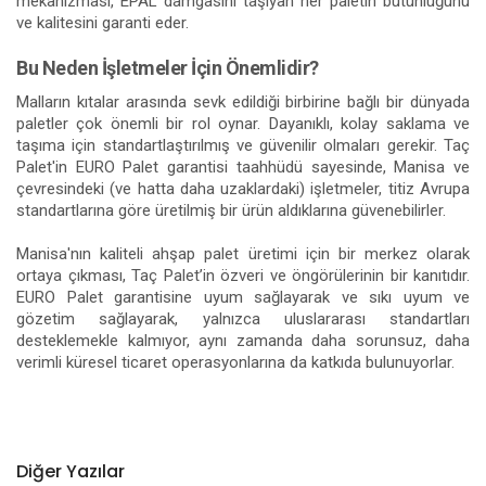
mekanizması, EPAL damgasını taşıyan her paletin bütünlüğünü
ve kalitesini garanti eder.
Bu Neden İşletmeler İçin Önemlidir?
Malların kıtalar arasında sevk edildiği birbirine bağlı bir dünyada
paletler çok önemli bir rol oynar. Dayanıklı, kolay saklama ve
taşıma için standartlaştırılmış ve güvenilir olmaları gerekir. Taç
Palet'in EURO Palet garantisi taahhüdü sayesinde, Manisa ve
çevresindeki (ve hatta daha uzaklardaki) işletmeler, titiz Avrupa
standartlarına göre üretilmiş bir ürün aldıklarına güvenebilirler.
Manisa'nın kaliteli ahşap palet üretimi için bir merkez olarak
ortaya çıkması, Taç Palet’in özveri ve öngörülerinin bir kanıtıdır.
EURO Palet garantisine uyum sağlayarak ve sıkı uyum ve
gözetim sağlayarak, yalnızca uluslararası standartları
desteklemekle kalmıyor, aynı zamanda daha sorunsuz, daha
verimli küresel ticaret operasyonlarına da katkıda bulunuyorlar.
Diğer Yazılar